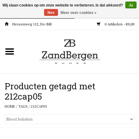
Wij slaan cookies op om onze website te verbeteren. Is dat akkoord?
Ja
Nee
Meer over cookies »
Hessenweg 112, De-Bilt
0 Artikelen - €0,00
Home
Kleding
Dames
Meisjes
Producten getagd met
212cap05
Jongens
HOME
/
TAGS
/
212CAP05
Accessoires
Super Deals