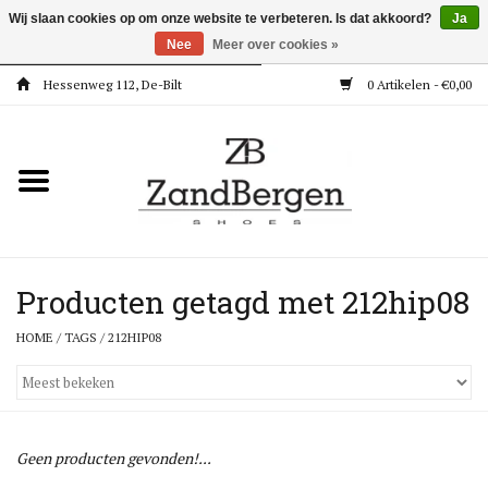
Wij slaan cookies op om onze website te verbeteren. Is dat akkoord?
Ja
Nee
Meer over cookies »
Hessenweg 112, De-Bilt
0 Artikelen - €0,00
Home
Kleding
Dames
Meisjes
Producten getagd met 212hip08
HOME
/
TAGS
/
212HIP08
Jongens
Accessoires
Geen producten gevonden!...
Super Deals