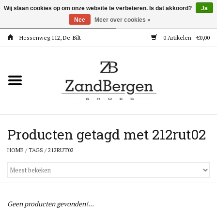
Wij slaan cookies op om onze website te verbeteren. Is dat akkoord?
Ja
Nee
Meer over cookies »
Hessenweg 112, De-Bilt
0 Artikelen - €0,00
Home
Kleding
Dames
Meisjes
Producten getagd met 212rut02
HOME
/
TAGS
/
212RUT02
Jongens
Accessoires
Geen producten gevonden!...
Super Deals