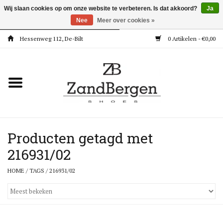
Wij slaan cookies op om onze website te verbeteren. Is dat akkoord?
Ja
Nee
Meer over cookies »
Hessenweg 112, De-Bilt
0 Artikelen - €0,00
Home
Kleding
Dames
Meisjes
Producten getagd met
216931/02
Jongens
HOME
/
TAGS
/
216931/02
Accessoires
Super Deals