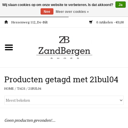
Wij slaan cookies op om onze website te verbeteren. Is dat akkoord?
Ja
Nee
Meer over cookies »
Hessenweg 112, De-Bilt
0 Artikelen - €0,00
Home
Kleding
Dames
Meisjes
Producten getagd met 21bul04
HOME
/
TAGS
/
21BUL04
Jongens
Accessoires
Geen producten gevonden!...
Super Deals