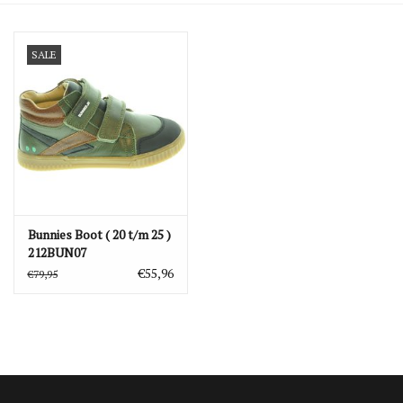
Blog
SALE
Merken
Bunnies Boot ( 20 t/m 25 )
212BUN07
€55,96
€79,95