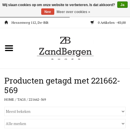
Wij slaan cookies op om onze website te verbeteren. Is dat akkoord?
Ja
Nee
Meer over cookies »
Hessenweg 112, De-Bilt
0 Artikelen - €0,00
Home
Kleding
Dames
Meisjes
Producten getagd met 221662-
569
Jongens
HOME
/
TAGS
/
221662-569
Accessoires
Super Deals