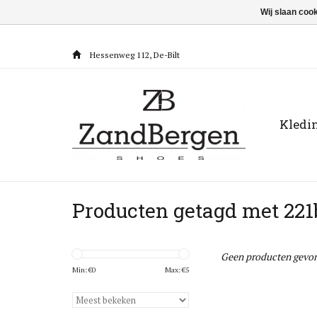
Wij slaan coo
Hessenweg 112, De-Bilt
Kledi
Producten getagd met 221
Geen producten gevon
Min: €
0
Max: €
5