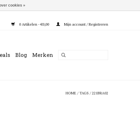
over cookies »
0 Artikelen - €0,00
Mijn account / Registreren
eals
Blog
Merken
HOME
/
TAGS
/
221BRA02