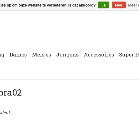
kies op om onze website te verbeteren. Is dat akkoord?
Ja
Nee
Meer 
ng
Dames
Meisjes
Jongens
Accessoires
Super D
bra02
den!...