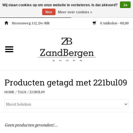
Wij slaan cookies op om onze website te verbeteren. Is dat akkoord?
Ja
Nee
Meer over cookies »
Hessenweg 112, De-Bilt
0 Artikelen - €0,00
Home
Kleding
Dames
Meisjes
Producten getagd met 221bul09
HOME
/
TAGS
/
221BUL09
Jongens
Accessoires
Geen producten gevonden!...
Super Deals