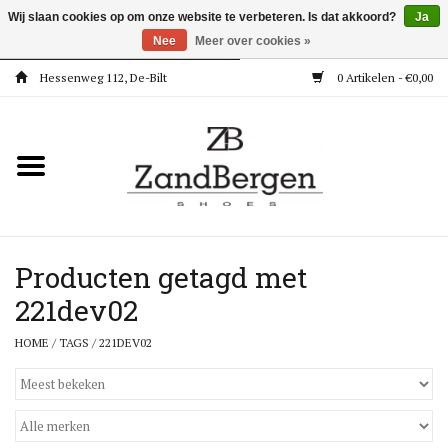
Wij slaan cookies op om onze website te verbeteren. Is dat akkoord?
Ja
Nee
Meer over cookies »
Hessenweg 112, De-Bilt
0 Artikelen - €0,00
Home
Kleding
Dames
Meisjes
Producten getagd met
221dev02
Jongens
HOME
/
TAGS
/
221DEV02
Accessoires
Super Deals