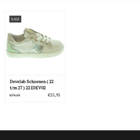
Blog
SALE
Merken
Develab Schoenen ( 22
t/m 27 ) 221DEV02
€55,95
€79,95