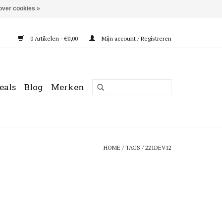
over cookies »
0 Artikelen - €0,00
Mijn account / Registreren
eals
Blog
Merken
HOME
/
TAGS
/
221DEV12