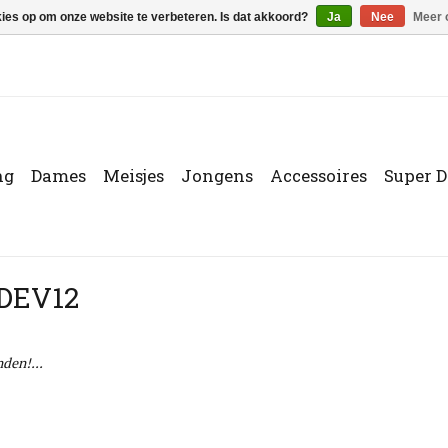
kies op om onze website te verbeteren. Is dat akkoord?
Ja
Nee
Meer 
ng
Dames
Meisjes
Jongens
Accessoires
Super D
1DEV12
den!...