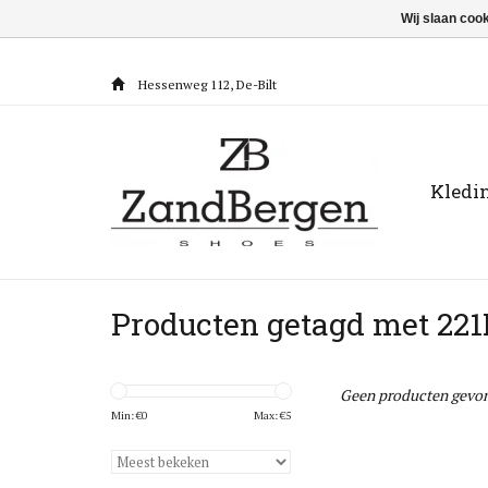
Wij slaan coo
Hessenweg 112, De-Bilt
Kledi
Producten getagd met 22
Geen producten gevon
Min: €
0
Max: €
5