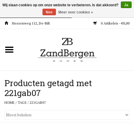
Wij slaan cookies op om onze website te verbeteren. Is dat akkoord?
Ja
Nee
Meer over cookies »
Hessenweg 112, De-Bilt
0 Artikelen - €0,00
Home
Kleding
Dames
Meisjes
Producten getagd met
221gab07
Jongens
HOME
/
TAGS
/
221GAB07
Accessoires
Super Deals