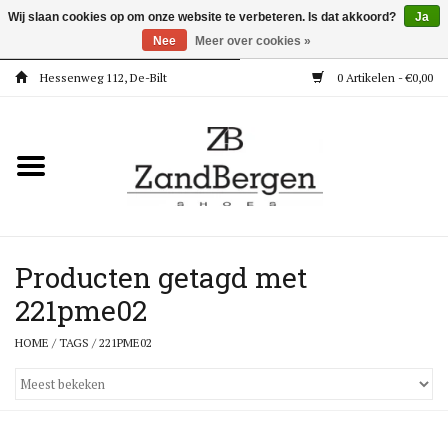
Wij slaan cookies op om onze website te verbeteren. Is dat akkoord?
Ja
Nee
Meer over cookies »
Hessenweg 112, De-Bilt
0 Artikelen - €0,00
Home
Kleding
Dames
Meisjes
Producten getagd met
221pme02
Jongens
HOME
/
TAGS
/
221PME02
Accessoires
Super Deals