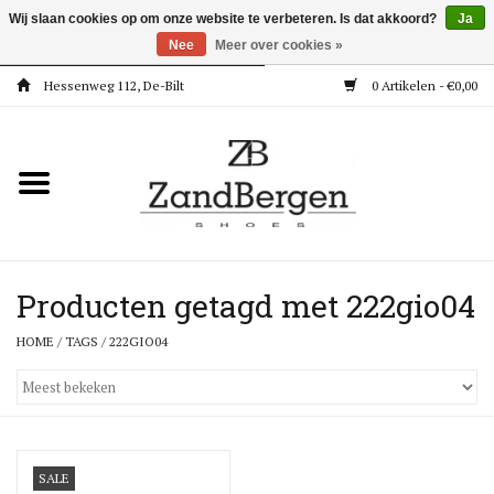
Wij slaan cookies op om onze website te verbeteren. Is dat akkoord?
Ja
Nee
Meer over cookies »
Hessenweg 112, De-Bilt
0 Artikelen - €0,00
Home
Kleding
Dames
Meisjes
Producten getagd met 222gio04
HOME
/
TAGS
/
222GIO04
Jongens
Accessoires
Super Deals
SALE