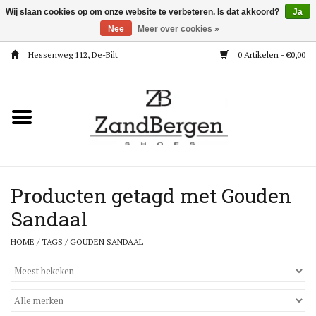
Wij slaan cookies op om onze website te verbeteren. Is dat akkoord?
Ja
Nee
Meer over cookies »
Hessenweg 112, De-Bilt
0 Artikelen - €0,00
Home
Kleding
Dames
Meisjes
Producten getagd met Gouden
Sandaal
Jongens
HOME
/
TAGS
/
GOUDEN SANDAAL
Accessoires
Super Deals