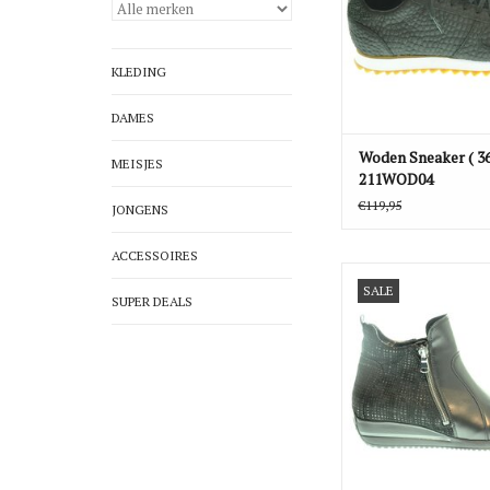
KLEDING
DAMES
Woden Sneaker ( 36
MEISJES
211WOD04
€119,95
JONGENS
ACCESSOIRES
Himona Mid - 980808
SALE
SUPER DEALS
TOEVOEGEN AAN WI