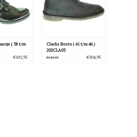
arsje ( 38 t/m
Clarks Boots ( 41 t/m 46 )
1
202CLA03
€101,95
€104,95
€149,95