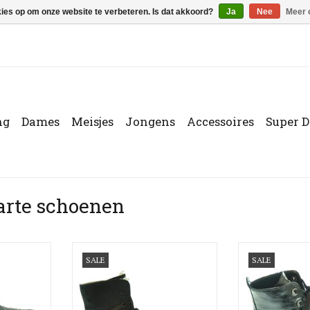
kies op om onze website te verbeteren. Is dat akkoord?
Ja
Nee
Meer 
ng
Dames
Meisjes
Jongens
Accessoires
Super D
arte schoenen
er
Chess - W6401N42 - Black
Gabor E
SALE
SALE
NKELWAGEN
TOEVOEGEN AAN WINKELWAGEN
TOEVOEGEN AA