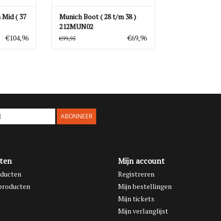
Mid ( 37
Munich Boot ( 28 t/m 38 )
212MUN02
€104,96
€69,96
€99,95
ABONNEER
ten
Mijn account
oducten
Registreren
producten
Mijn bestellingen
Mijn tickets
Mijn verlanglijst