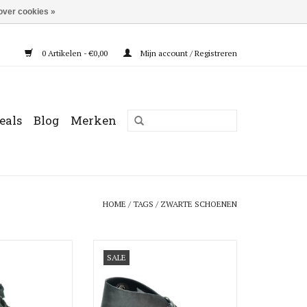
over cookies »
0 Artikelen - €0,00
Mijn account / Registreren
eals
Blog
Merken
HOME
/
TAGS
/
ZWARTE SCHOENEN
nkellaars
Clarks Boot
SALE
N WINKELWAGEN
TOEVOEGEN AAN WINKELWAGEN