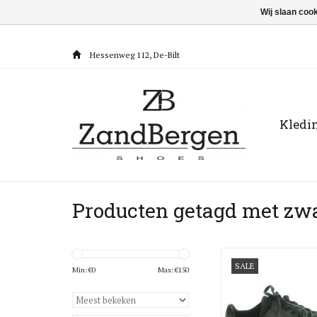
Wij slaan coo
Hessenweg 112, De-Bilt
Kledi
Producten getagd met zw
Woden Sneak
SALE
Min: €
0
Max: €
150
TOEVOEGEN AAN WI