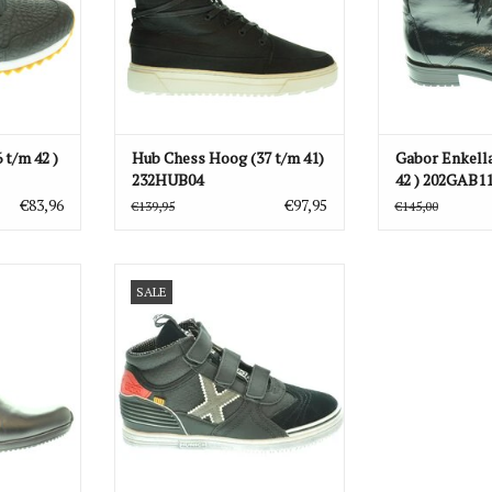
 t/m 42 )
Hub Chess Hoog (37 t/m 41)
Gabor Enkella
232HUB04
42 ) 202GAB1
€83,96
€97,95
€139,95
€145,00
 - Black
Munich Schoen
SALE
NKELWAGEN
TOEVOEGEN AAN WINKELWAGEN