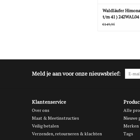
Waldläufer Himona 
t/m 41 ) 242WAL04
€149,95
Meld je aan voor onze nieuwsbrief:
Klantenservice
Produc
Over ons
Alle pr
Maat & Meetinstructies
Nieuwe 
Veilig betalen
Merken
Verzenden, retourneren & klachten
Tags