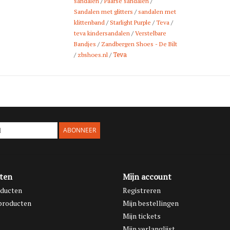
sandalen
/
Paarse sandalen
/
uitstekend tegen 
Sandalen met glitters
/
sandalen met
klittenband
/
Starlight Purple
/
Teva
/
Deze
comfortabel
teva kindersandalen
/
Verstelbare
een vrolijke, zom
Bandjes
/
Zandbergen Shoes - De Bilt
kinderschoenen s
Teva
/
zbshoes.nl
/
ABONNEER
ten
Mijn account
oducten
Registreren
producten
Mijn bestellingen
Mijn tickets
Mijn verlanglijst