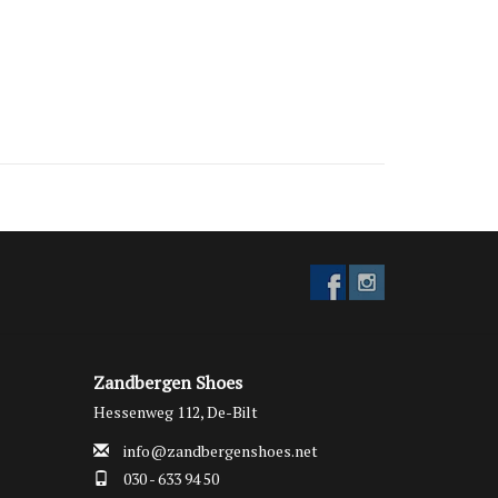
een stootje kunnen.
e Teva kindersandalen
combineren draaggemak met
erse look. Je koopt ze bij Zandbergen Shoes,
dé
pecialist
in De Bilt.
Zandbergen Shoes
Hessenweg 112, De-Bilt
info@zandbergenshoes.net
030 - 633 94 50