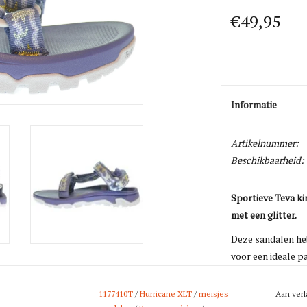
€49,95
Informatie
Artikelnummer:
Beschikbaarheid:
Sportieve Teva ki
met een glitter.
Deze sandalen he
voor een ideale 
steun en de
profi
1177410T
/
Hurricane XLT
/
meisjes
Aan verl
De
Teva Hurrican