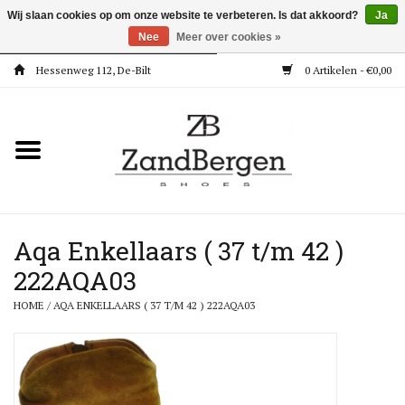
Wij slaan cookies op om onze website te verbeteren. Is dat akkoord?
Ja
Nee
Meer over cookies »
Hessenweg 112, De-Bilt
0 Artikelen - €0,00
Home
Kleding
Dames
Meisjes
Aqa Enkellaars ( 37 t/m 42 )
222AQA03
Jongens
HOME
/
AQA ENKELLAARS ( 37 T/M 42 ) 222AQA03
Accessoires
Super Deals