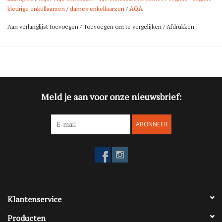
AQA
kleurige enkellaarzen
/
dames enkellaarzen
/
Aan verlanglijst toevoegen
/
Toevoegen om te vergelijken
/
Afdrukken
Meld je aan voor onze nieuwsbrief:
ABONNEER
Klantenservice
Producten