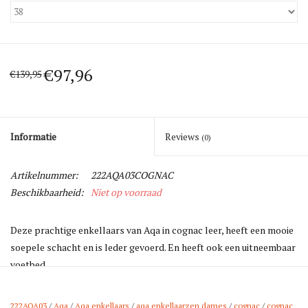
€97,96
€139,95
Informatie
Reviews
(0)
Artikelnummer:
222AQA03COGNAC
Beschikbaarheid:
Niet op voorraad
Deze prachtige enkellaars van Aqa in cognac leer, heeft een mooie
soepele schacht en is leder gevoerd. En heeft ook een uitneembaar
voetbed.
222AQA03
/
Aqa
/
Aqa enkellaars
/
aqa enkellaarzen dames
/
cognac
/
cognac