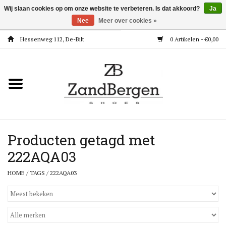
Wij slaan cookies op om onze website te verbeteren. Is dat akkoord?
Ja
Nee
Meer over cookies »
Hessenweg 112, De-Bilt
0 Artikelen - €0,00
Home
Kleding
Dames
Meisjes
Producten getagd met
222AQA03
Jongens
HOME
/
TAGS
/
222AQA03
Accessoires
Super Deals