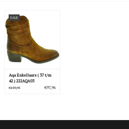
Blog
SALE
Merken
Aqa Enkellaars ( 37 t/m
42 ) 222AQA03
€97,96
€139,95