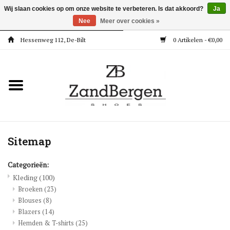
Wij slaan cookies op om onze website te verbeteren. Is dat akkoord?
Ja
Nee
Meer over cookies »
Hessenweg 112, De-Bilt
0 Artikelen - €0,00
Home
Kleding
Dames
Meisjes
Sitemap
Categorieën:
Jongens
Kleding
(100)
Broeken
(23)
Accessoires
Blouses
(8)
Blazers
(14)
Super Deals
Hemden & T-shirts
(25)